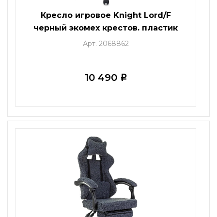
Кресло игровое Knight Lord/F
черный экомех крестов. пластик
подст.для ног
Арт. 2068862
10 490
i