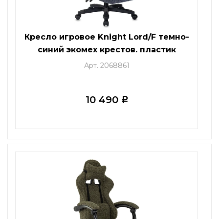
Кресло игровое Knight Lord/F темно-
синий экомех крестов. пластик
подст.для ног
Арт. 2068861
10 490
i