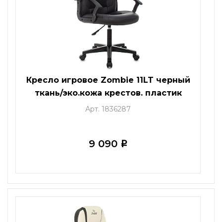
Кресло игровое Zombie 11LT черный
ткань/эко.кожа крестов. пластик
черный
Арт. 1836287
9 090
i