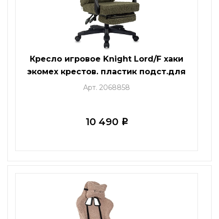
Кресло игровое Knight Lord/F хаки
экомех крестов. пластик подст.для
ног
Арт. 2068858
10 490
i