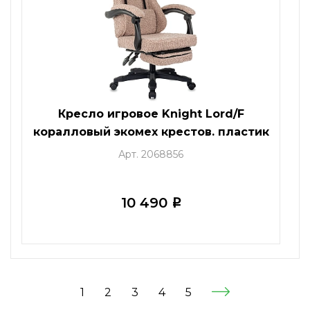
Кресло игровое Knight Lord/F
коралловый экомех крестов. пластик
подст.для ног
Арт. 2068856
10 490
i
1
2
3
4
5