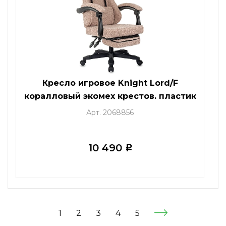
Кресло игровое Knight Lord/F
коралловый экомех крестов. пластик
подст.для ног
Арт. 2068856
10 490
i
1
2
3
4
5