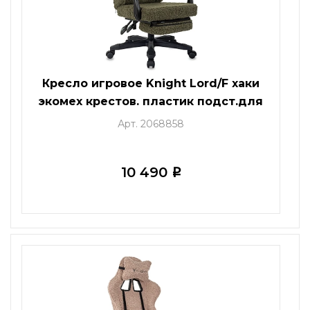
Кресло игровое Knight Lord/F хаки
экомех крестов. пластик подст.для
ног
Арт. 2068858
10 490
i