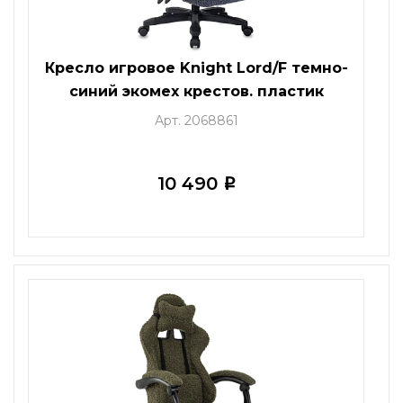
Кресло игровое Knight Lord/F темно-
синий экомех крестов. пластик
подст.для ног
Арт. 2068861
10 490
i