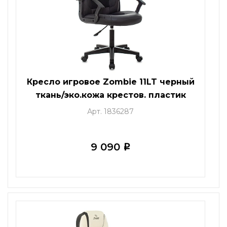
Кресло игровое Zombie 11LT черный
ткань/эко.кожа крестов. пластик
черный
Арт. 1836287
9 090
i