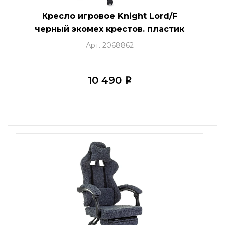
Кресло игровое Knight Lord/F
черный экомех крестов. пластик
подст.для ног
Арт. 2068862
10 490
i