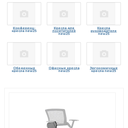
Конференц-
Кресла для
Кресла
кресла new25
посетителей
руководителя
new25
new25
Обеденные
Офисные кресла
Эргономичные
кресла new25
new25
кресла new25