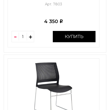
Арт. 7803
4 350
i
КУПИТЬ