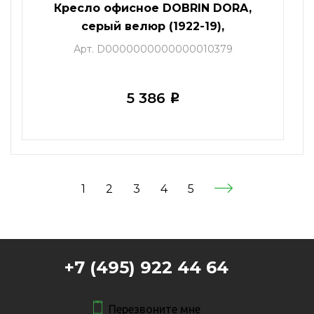
Кресло офисное DOBRIN DORA,
серый велюр (1922-19),
хромированная сталь
Арт. D0000000000000010379
5 386
i
1
2
3
4
5
+7 (495) 922 44 64
Перезвоните мне