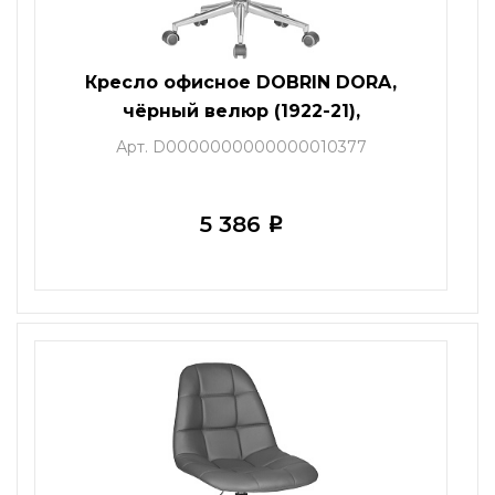
Кресло офисное DOBRIN DORA,
чёрный велюр (1922-21),
хромированная сталь
Арт. D0000000000000010377
5 386
i