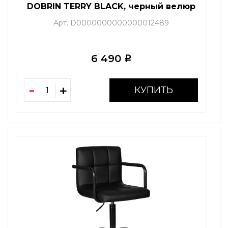
DOBRIN TERRY BLACK, черный велюр
(MJ9-101)
Арт. D0000000000000012489
6 490
i
КУПИТЬ