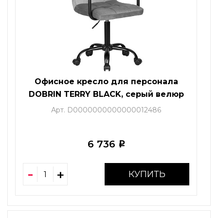
Офисное кресло для персонала
DOBRIN TERRY BLACK, серый велюр
(MJ9-75)
Арт. D0000000000000012486
6 736
i
КУПИТЬ