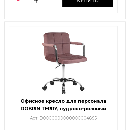
КУПИТЬ
Офисное кресло для персонала
DOBRIN TERRY, пудрово-розовый
велюр (MJ9-32)
Арт. D0000000000000004895