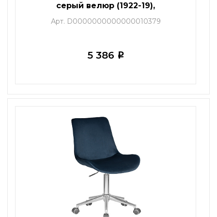
серый велюр (1922-19),
хромированная сталь
Арт. D0000000000000010379
5 386
i