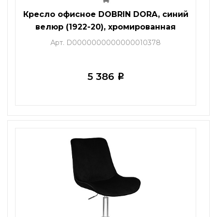
Кресло офисное DOBRIN DORA, синий
велюр (1922-20), хромированная
сталь
Арт. D0000000000000010378
5 386
i